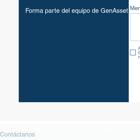
Men
Forma parte del equipo de GenAsset
Contáctanos
Inicio