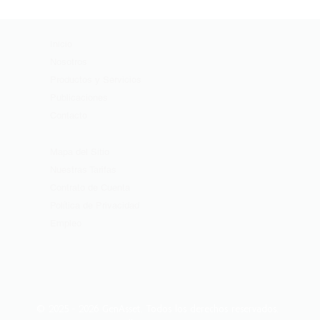
Inicio
Nosotros
Productos y Servicios
Publicaciones
Contacto
Mapa del Sitio
Nuestras Tarifas
Contrato de Cuenta
Política de Privacidad
Empleo
© 2025 - 2026 GenAsset. Todos los derechos reservados.