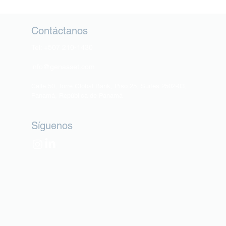
Contáctanos
Tel:
+507 210-1430
info@genasset.com
Calle 50, Torre Global Bank, Piso 25, Suites 2502-03,
Panamá, República de Panamá
Síguenos